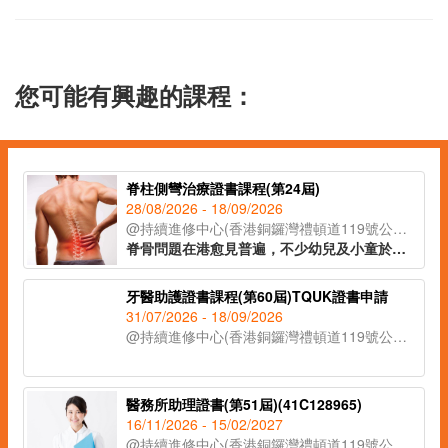
您可能有興趣的課程：
脊柱側彎治療證書課程(第24屆)
28/08/2026 - 18/09/2026
@持續進修中心(香港銅鑼灣禮頓道119號公理堂大樓21-23樓)
脊骨問題在港愈見普遍，不少幼兒及小童於發育期已出現脊柱側彎的症狀。課程讓學員辨識脊柱側彎的不同類型，以著名的脊柱康復專家施羅特(Schroth)的三維矯正理論為藍本，配合物理治療及運動治療等保守性的方式紓緩症狀，助學員於不同範籌支援兒童脊柱健康。
牙醫助護證書課程(第60屆)TQUK證書申請
31/07/2026 - 18/09/2026
@持續進修中心(香港銅鑼灣禮頓道119號公理堂大樓21-23樓)
醫務所助理證書(第51屆)(41C128965)
16/11/2026 - 15/02/2027
@持續進修中心(香港銅鑼灣禮頓道119號公理堂大樓21-23樓)