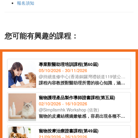
報名須知
您可能有興趣的課程：
專業獸醫助理培訓課程(第60屆)
05/10/2026 - 30/11/2026
@持續進修中心(香港銅鑼灣禮頓道119號公理堂大樓21-23樓)
課程內容教授獸醫助理所需的核心知識，涵蓋貓狗解剖學、常見寵物疾病、寄生蟲防治及醫療衞生常識等重點領域，並深入講解動物福利、面對寵物離世的情境應對，以及與寵物主人之間的有效溝通技巧，協助學員全面理解行業職責。課程設有實習課堂，學員將實地參觀獸醫診所，在導師指導下參與簡易化驗流程，了解日常運作、獸醫助理的職責和工作流程。課程由資深獸醫及獸醫助理親自講授，為學員奠定扎實的寵物護理專業基礎，銜接職場。
寵物護理產品製作導師證書課程(第五屆)
02/10/2026 - 16/10/2026
@Simplismhk Workshop (佐敦)
寵物的皮膚結構嬌嫩敏感，容易出現各種不適症狀，而市面上常見的寵物護理產品往往含有化學添加劑及潛在致敏成分，長期使用可能對愛寵的健康造成影響。課程將會教授常見的寵物致敏源，以及不同寵物友善的原材料。學員將於課堂上製作十款天然低敏的寵物護理產品，適合寵物飼主、從事寵物相關行業人士及有意投身導師行業人士報讀。
寵物按摩治療證書課程(第49屆)
21/09/2026 - 26/10/2026