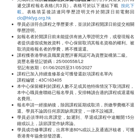
遞交課程報名表格(共3頁)，表格可於以下連結下載
按此下
載
。表格填妥後請連同學歷證明文件於開課日前電郵回
clc@hkfyg.org.hk
學員必須符合課程之學歷要求，並須於課程開課日前提交相關
學歷證明。
如報名者於開課日前未能提供有效入學證明文件，或發現報名
者提供虛假或無效資料，中心保留取消其報名資格的權利。被
取消資格報名者的學費，將不獲退還。
課程獲香港學術及職業資歷評審局認可為資歷架構第二級。
資歷名冊登記號碼：25/000558/L2
登記有效期：01/06/2025至31/05/2027
課程已加入持續進修基金可獲發還款項課程名單內
課程編號：43C163405
本中心保留權利於課程人數不足或其他特殊情況下取消課程，
本中心職員會聯絡已報名學員，安排轉讀合適的課程或退還報
名費用。
報名申請一經接納後，除因課程延期或取消，所繳學費概不退
還。學員不論因任何原因缺席課堂，一律不設補課。
學員必須準時出席課堂，如遲到、早退或課程中途離開15分
鐘或以上，該節課堂作缺席論。
學員成功修畢課程，出席率達80%或以上及通過評核者，可獲
香港青年協會頒發證書。