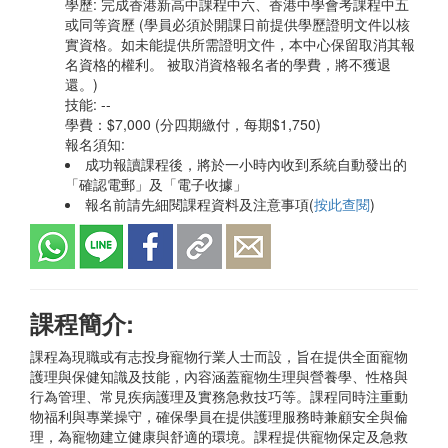
學歷: 完成香港新高中課程中六、香港中學會考課程中五
或同等資歷 (學員必須於開課日前提供學歷證明文件以核
實資格。如未能提供所需證明文件，本中心保留取消其報
名資格的權利。 被取消資格報名者的學費，將不獲退
還。)
技能: --
學費：$7,000 (分四期繳付，每期$1,750)
報名須知:
成功報讀課程後，將於一小時內收到系統自動發出的
「確認電郵」及「電子收據」
報名前請先細閱課程資料及注意事項(
按此查閱
)
課程簡介:
課程為現職或有志投身寵物行業人士而設，旨在提供全面寵物
護理與保健知識及技能，內容涵蓋寵物生理與營養學、性格與
行為管理、常見疾病護理及實務急救技巧等。課程同時注重動
物福利與專業操守，確保學員在提供護理服務時兼顧安全與倫
理，為寵物建立健康與舒適的環境。課程提供寵物保定及急救