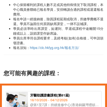
中心保留權利於課程人數不足或其他特殊情況下取消課程，本
中心職員會聯絡已報名學員，安排轉讀合適的課程或退還報名
費用。
報名申請一經接納後，除因課程延期或取消，所繳學費概不退
還。學員不論因任何原因缺席課堂，一律不設補課。
學員必須準時出席課堂，如遲到、早退或課程中途離開15分
鐘或以上，該節課堂作缺席論。
學員出席率符合課程要求，及經考核(如有)合格後，可申請頒
發證書。
報名須知：
https://clc.hkfyg.org.hk/報名方法/
您可能有興趣的課程：
牙醫助護證書課程(第61屆)
16/10/2026 - 04/12/2026
@第1至7課︰持續進修中心(香港銅鑼灣禮頓道119號公理堂大樓21-23樓)