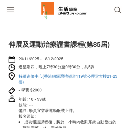
伸展及運動治療證書課程(第85屆)
20/11/2025 - 18/12/2025
逢星期四，晚上7時30分至9時30分，共5課
持續進修中心(香港銅鑼灣禮頓道119號公理堂大樓21-23
樓)
- 學費 $2000
年齡: 18 - 99歲
技能: ---
備註: 學員宜穿著運動服裝上課。
報名須知:
成功報讀課程後，將於一小時內收到系統自動發出的
「確認電郵」及「電子收據」