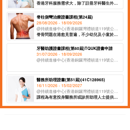
香港牙科服務需求大，除了註冊牙科醫生外，牙醫助護亦出現人手短缺的現象。課程為有意投身牙醫診所助護人士提供機會，教授日常牙醫診所運作及牙醫助護職責，讓學員了解牙科護理專業知識，並掌握相關技巧，以便日後投身牙科護理行業。
脊柱側彎治療證書課程(第24屆)
28/08/2026 - 18/09/2026
@持續進修中心(香港銅鑼灣禮頓道119號公理堂大樓21-23樓)
脊骨問題在港愈見普遍，不少幼兒及小童於發育期已出現脊柱側彎的症狀。課程讓學員辨識脊柱側彎的不同類型，以著名的脊柱康復專家施羅特(Schroth)的三維矯正理論為藍本，配合物理治療及運動治療等保守性的方式紓緩症狀，助學員於不同範籌支援兒童脊柱健康。
牙醫助護證書課程(第60屆)TQUK證書申請
31/07/2026 - 18/09/2026
@持續進修中心(香港銅鑼灣禮頓道119號公理堂大樓21-23樓)
醫務所助理證書(第51屆)(41C128965)
16/11/2026 - 15/02/2027
@持續進修中心(香港銅鑼灣禮頓道119號公理堂大樓21-23樓)
課程為有意投身醫務所或診所助理人士提供培訓，讓學員認識本港醫療系統、醫務所日常運作及醫務所助理的工作範疇。課程內容涵蓋常見疾病的知識與治療方法、常見藥物名稱及基本身體檢查的方法等醫護知識。課堂亦設有實務練習單元（如清潔傷口及量度血壓），讓學員掌握協助醫生處理病人診症及診症工具的使用方法，提升實務工作技能，以便投身診所助理或助護工作。