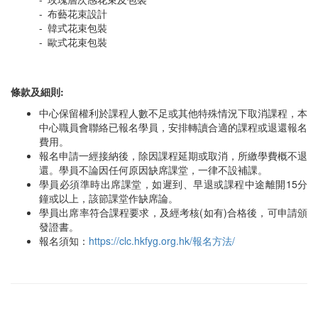
- 布藝花束設計
- 韓式花束包裝
- 歐式花束包裝
條款及細則:
中心保留權利於課程人數不足或其他特殊情況下取消課程，本
中心職員會聯絡已報名學員，安排轉讀合適的課程或退還報名
費用。
報名申請一經接納後，除因課程延期或取消，所繳學費概不退
還。學員不論因任何原因缺席課堂，一律不設補課。
學員必須準時出席課堂，如遲到、早退或課程中途離開15分
鐘或以上，該節課堂作缺席論。
學員出席率符合課程要求，及經考核(如有)合格後，可申請頒
發證書。
報名須知：
https://clc.hkfyg.org.hk/報名方法/