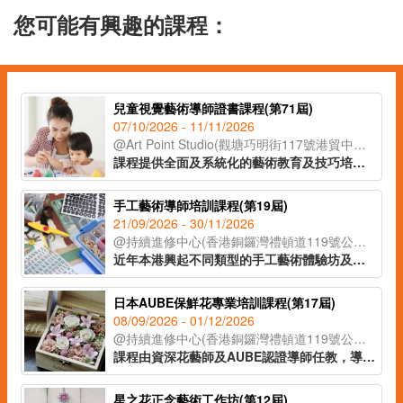
您可能有興趣的課程：
兒童視覺藝術導師證書課程(第71屆)
07/10/2026 - 11/11/2026
@Art Point Studio(觀塘巧明街117號港貿中心18樓02室)
課程提供全面及系統化的藝術教育及技巧培訓，配合兒童心理學理論，教授學員視藝教案設計、兒童教學技巧、評估方法，以及如何有效與家長溝通及協調。課程提供兒童畫室教學場地實地參觀機會，學員可親身體驗視藝課堂的環境氣氛，運用所學的理論與技巧實踐在教育工作及管理上。
手工藝術導師培訓課程(第19屆)
21/09/2026 - 30/11/2026
@持續進修中心(香港銅鑼灣禮頓道119號公理堂大樓21-23樓)
近年本港興起不同類型的手工藝術體驗坊及興趣班，不論是大人或小朋友，亦會在空餘時間參加手工藝術創作活動，學習新技能。課程為有志投身手工藝術導師或藝術教育人士而設，學員可透過課堂體驗，學習多項潮流及時尚的手作藝術，掌握班組設計及帶領技巧，提升教學專業。
日本AUBE保鮮花專業培訓課程(第17屆)
08/09/2026 - 01/12/2026
@持續進修中心(香港銅鑼灣禮頓道119號公理堂大樓21-23樓)
課程由資深花藝師及AUBE認證導師任教，導師將多年歐式花藝設計經驗與技巧，融入保鮮花工藝當中，善用花藝的色彩配搭理論，靈巧結合不同的花材及葉材設計成別出心裁的獨特作品。課程所有花材及花器均由日本直送，學員完成指定作品，可自費申請由AUBE發出的認可證書並成為會員，會員更可終身以批發價於AUBE購買日本直送花材和花器。
星之花正念藝術工作坊(第12屆)