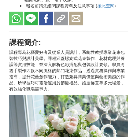
報名前請先細閱課程資料及注意事項 (
按此查閱
)
課程簡介:
課程專為花藝愛好者及從業人員設計，系統性教授專業花束包
裝技巧與設計美學。課程涵蓋螺旋式花束製作、花材處理與養
護等實用技能，並深入解析色彩搭配與包裝設計要領。學員將
親手製作四款不同風格的熱門花束作品，透過實務操作與專業
指導，提升花藝創作能力，打造兼具商業價值與藝術美感的作
品。所學技巧可靈活運用於節慶禮品、婚慶佈置等多元場景，
有效強化職場競爭力。