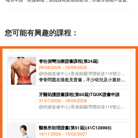
您可能有興趣的課程：
脊柱側彎治療證書課程(第24屆)
28/08/2026 - 18/09/2026
@持續進修中心(香港銅鑼灣禮頓道119號公理堂大樓21-23樓)
脊骨問題在港愈見普遍，不少幼兒及小童於發育期已出現脊柱側彎的症狀。課程讓學員辨識脊柱側彎的不同類型，以著名的脊柱康復專家施羅特(Schroth)的三維矯正理論為藍本，配合物理治療及運動治療等保守性的方式紓緩症狀，助學員於不同範籌支援兒童脊柱健康。
牙醫助護證書課程(第60屆)TQUK證書申請
31/07/2026 - 18/09/2026
@持續進修中心(香港銅鑼灣禮頓道119號公理堂大樓21-23樓)
醫務所助理證書(第51屆)(41C128965)
16/11/2026 - 15/02/2027