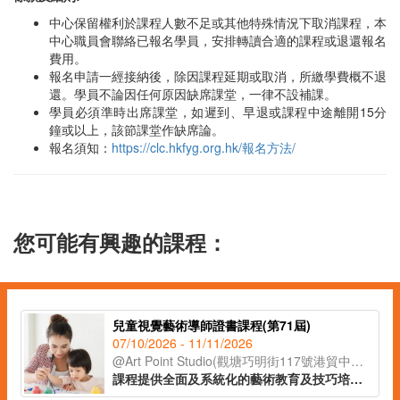
中心保留權利於課程人數不足或其他特殊情況下取消課程，本
中心職員會聯絡已報名學員，安排轉讀合適的課程或退還報名
費用。
報名申請一經接納後，除因課程延期或取消，所繳學費概不退
還。學員不論因任何原因缺席課堂，一律不設補課。
學員必須準時出席課堂，如遲到、早退或課程中途離開15分
鐘或以上，該節課堂作缺席論。
報名須知：
https://clc.hkfyg.org.hk/報名方法/
您可能有興趣的課程：
兒童視覺藝術導師證書課程(第71屆)
07/10/2026 - 11/11/2026
@Art Point Studio(觀塘巧明街117號港貿中心18樓02室)
課程提供全面及系統化的藝術教育及技巧培訓，配合兒童心理學理論，教授學員視藝教案設計、兒童教學技巧、評估方法，以及如何有效與家長溝通及協調。課程提供兒童畫室教學場地實地參觀機會，學員可親身體驗視藝課堂的環境氣氛，運用所學的理論與技巧實踐在教育工作及管理上。