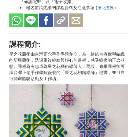
「確認電郵」及「電子收據」
報名前請先細閱課程資料及注意事項 (
按此查閱
)
課程簡介:
星之花藝術由台灣正念手作學院創立，為一款結合療癒與編織
的新興藝術，透過重複繞線與靜心的過程，感受療癒的正念狀
態。課程為有志成為星之花藝術導師人士而設，修畢課程後可
獲台灣正念手作學院簽發的「星之花初階導師」證書，並可自
行開辦體驗活動及工作坊。