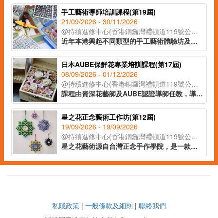
手工藝術導師培訓課程(第19屆)
21/09/2026 - 30/11/2026
@持續進修中心(香港銅鑼灣禮頓道119號公理堂大樓21-23樓)
近年本港興起不同類型的手工藝術體驗坊及興趣班，不論是大人或小朋友，亦會在空餘時間參加手工藝術創作活動，學習新技能。課程為有志投身手工藝術導師或藝術教育人士而設，學員可透過課堂體驗，學習多項潮流及時尚的手作藝術，掌握班組設計及帶領技巧，提升教學專業。
日本AUBE保鮮花專業培訓課程(第17屆)
08/09/2026 - 01/12/2026
@持續進修中心(香港銅鑼灣禮頓道119號公理堂大樓21-23樓)
課程由資深花藝師及AUBE認證導師任教，導師將多年歐式花藝設計經驗與技巧，融入保鮮花工藝當中，善用花藝的色彩配搭理論，靈巧結合不同的花材及葉材設計成別出心裁的獨特作品。課程所有花材及花器均由日本直送，學員完成指定作品，可自費申請由AUBE發出的認可證書並成為會員，會員更可終身以批發價於AUBE購買日本直送花材和花器。
星之花正念藝術工作坊(第12屆)
19/09/2026 - 19/09/2026
@持續進修中心(香港銅鑼灣禮頓道119號公理堂大樓21-23樓)
星之花藝術源自台灣正念手作學院，是一款結合了療癒和編織的新興手作藝術。透過靜心動手與重複繞線，有助專注當下、覺察自我，在感受療癒的正念狀態下，編織出一顆別具意義的星之花。
私隱政策
|
一般條款及細則
|
聯絡我們