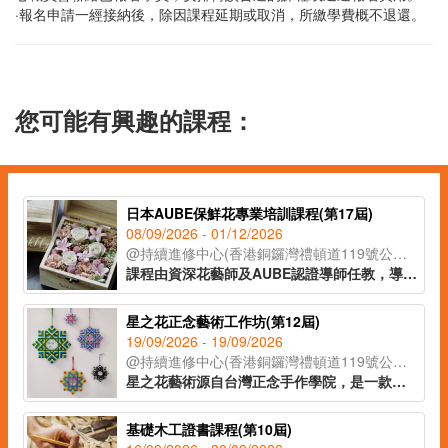
·報名申請一經接納後，除因課程延期或取消，所繳學費概不退還。
您可能有興趣的課程：
日本AUBE保鮮花專業培訓課程(第17屆)
08/09/2026 - 01/12/2026
@持續進修中心(香港銅鑼灣禮頓道119號公理堂大樓21-23樓)
課程由資深花藝師及AUBE認證導師任教，導師將多年歐式花藝設計經驗與技巧，融入保鮮花工藝當中，善用花藝的色彩配搭理論，靈巧結合不同的花材及葉材設計成別出心裁的獨特作品。課程所有花材及花器均由日本直送，學員完成指定作品，可自費申請由AUBE發出的認可證書並成為會員，會員更可終身以批發價於AUBE購買日本直送花材和花器。
星之花正念藝術工作坊(第12屆)
19/09/2026 - 19/09/2026
@持續進修中心(香港銅鑼灣禮頓道119號公理堂大樓21-23樓)
星之花藝術源自台灣正念手作學院，是一款結合了療癒和編織的新興手作藝術。透過靜心動手與重複繞線，有助專注當下、覺察自我，在感受療癒的正念狀態下，編織出一顆別具意義的星之花。
基礎木工證書課程(第10屆)