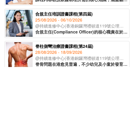
合規主任培訓證書課程(第四屆)
25/08/2026 - 06/10/2026
@持續進修中心(香港銅鑼灣禮頓道119號公理堂大樓21-23樓)
合規主任(Compliance Officer)的核心職責在於監督公司日常運作，確保業務流程符合各項法例要求及行業標準，亦要了解監管機構的政策取向和整個監管環境的轉變，從而為公司制定監測程序及指引，提供建議及支援。課程由專業導師講授有關合規主任的職責、風險管理、處理公司內部合規問題等知識，為有意投身合規行業人士提供基礎培訓及行業知識，成為開拓職涯的助力。
脊柱側彎治療證書課程(第24屆)
28/08/2026 - 18/09/2026
@持續進修中心(香港銅鑼灣禮頓道119號公理堂大樓21-23樓)
脊骨問題在港愈見普遍，不少幼兒及小童於發育期已出現脊柱側彎的症狀。課程讓學員辨識脊柱側彎的不同類型，以著名的脊柱康復專家施羅特(Schroth)的三維矯正理論為藍本，配合物理治療及運動治療等保守性的方式紓緩症狀，助學員於不同範籌支援兒童脊柱健康。
非遺手工藝導師培訓課程(第五屆)
23/09/2026 - 21/10/2026
@持續進修中心(香港銅鑼灣禮頓道119號公理堂大樓21-23樓)
為延續傳統文化精髓，課程由資深非遺導師授課，帶領學員深入了解各類非遺工藝的歷史背景與教學技巧。學員更可於課堂中親手製作不同非遺作品，親身體驗傳統工藝的魅力。完成課程後，學員將獲頒 IAEA國際教育認證聯盟學習證書，為日後成為非遺手工藝導師奠定基礎。
精神健康急救課程(標準版)(第14屆)
15/09/2026 - 22/09/2026
@網上授課(Zoom)
精神健康是近年社會十分關注的議題，認識精神健康急救知識，能夠助人自助，有效提升大眾的精神健康狀態。課程旨在教導學員如何辨識身邊人的精神健康問題、如何展開介入工作(ALGEE)，以及如何協助當事人運用社區資源，為受情緒或精神困擾的人士提供支援。