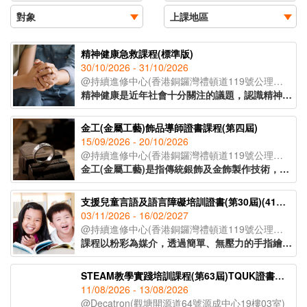
精神健康急救課程(標準版)
30/10/2026 - 31/10/2026
@持續進修中心(香港銅鑼灣禮頓道119號公理堂大樓21-23樓)
精神健康是近年社會十分關注的議題，認識精神健康急救知識，能夠助人自助，有效提升大眾的精神健康狀態。課程旨在教導學員如何辨識身邊人的精神健康問題、如何展開介入工作(ALGEE)，以及如何協助當事人運用社區資源，為受情緒或精神困擾的人士提供支援。
金工(金屬工藝)飾品導師證書課程(第四屆)
15/09/2026 - 20/10/2026
@持續進修中心(香港銅鑼灣禮頓道119號公理堂大樓21-23樓)
金工(金屬工藝)是指傳統銀飾及金飾製作技術，從一塊銀片開始，循序漸進地打造出各種設計與風格的首飾。課程將會教授各種金工器具的使用方法，學員將在導師的指導下，完成五款獨特的金工作品。課程亦將講解熔銀處理的過程及金工手工藝的教學技巧，適合有興趣創業、從事手工藝教學工作或投身金工飾品行業人士報讀。
支援兒童言語及語言障礙培訓證書(第30屆)(41C154702)
03/11/2026 - 16/02/2027
@持續進修中心(香港銅鑼灣禮頓道119號公理堂大樓21-23樓)
課程以粉彩為媒介，透過簡單、無壓力的手指繪畫技巧，即使是零繪畫經驗的學員亦能輕鬆掌握。課程內容涵蓋和諧粉彩的起源、基礎技法、創作技巧與色彩心理學入門，並引導學員完成八幅具有主題意涵的創作作品。透過溫柔的粉彩色調與富啟發性的圖像構圖，讓學員在創作中感受內在平靜與情緒釋放，並學習如何運用藝術作為自我表達與情緒調節的工具，達致身心靈的平衡與和諧。
STEAM教學實踐培訓課程(第63屆)TQUK證書申請
11/08/2026 - 13/08/2026
@Decatron(觀塘開源道64號源成中心19樓03室)