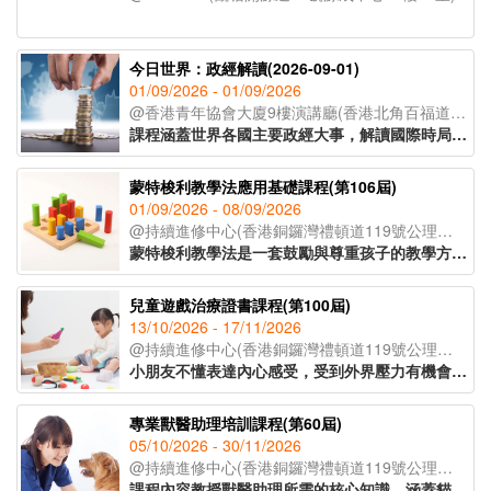
今日世界：政經解讀(2026-09-01)
01/09/2026 - 01/09/2026
@香港青年協會大廈9樓演講廳(香港北角百福道21號香港青年協會大廈;入口於模範里)
課程涵蓋世界各國主要政經大事，解讀國際時局，以達到認識世界，建立世界宏觀視野的教育目標。課程採取循環模式授課，以三個月為一循環，每屆課程內容按時局走向更新。
蒙特梭利教學法應用基礎課程(第106屆)
01/09/2026 - 08/09/2026
@持續進修中心(香港銅鑼灣禮頓道119號公理堂大樓21-23樓)
蒙特梭利教學法是一套鼓勵與尊重孩子的教學方法。透過現實環境和教學工具，讓孩子親身體驗，主動探索，發展個人潛能。課程教授家長及幼兒教育工作者認識兒童敏感期的特徵，按不同階段的學習特徵安排教學活動，讓學習獲得最大的成效。
兒童遊戲治療證書課程(第100屆)
13/10/2026 - 17/11/2026
@持續進修中心(香港銅鑼灣禮頓道119號公理堂大樓21-23樓)
小朋友不懂表達內心感受，受到外界壓力有機會導致各種偏差行為的出現。家長及兒童教育者可運用兒童好奇的天性，以遊戲作輔導及治療方法，讓孩童表達內心，提升自信。課程主要探討如何運用合適的遊戲及玩具與孩子建立具治療性的溝通關係，特別針對專注力不足、亞氏保加症、自尊心較低、學習障礙的小朋友，有明顯的改善效果。
專業獸醫助理培訓課程(第60屆)
05/10/2026 - 30/11/2026
@持續進修中心(香港銅鑼灣禮頓道119號公理堂大樓21-23樓)
課程內容教授獸醫助理所需的核心知識，涵蓋貓狗解剖學、常見寵物疾病、寄生蟲防治及醫療衞生常識等重點領域，並深入講解動物福利、面對寵物離世的情境應對，以及與寵物主人之間的有效溝通技巧，協助學員全面理解行業職責。課程設有實習課堂，學員將實地參觀獸醫診所，在導師指導下參與簡易化驗流程，了解日常運作、獸醫助理的職責和工作流程。課程由資深獸醫及獸醫助理親自講授，為學員奠定扎實的寵物護理專業基礎，銜接職場。